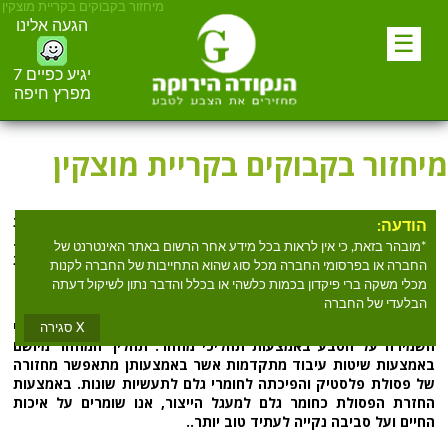
מיחזור בקבוקים בקריית מוצקין‏
הגעה אלינו
☰
יגיע כפיים 7
מפרץ חיפה
מיחזור בקבוקים בקריית מוצקין‏
מחפשים
מיחזור בקבוקים בקריית מוצקין‏
? הנקודה הירוקה מספקת
הודעה:
שירות
מיחזור בקבוקים בקריית מוצקין‏
למעלה מעשרים שנים.
*מובהר בזאת, כי אין לראות בכל מידע אחר הרשום באתר האינטרנט של
הנקודה הירוקה אוספים וממיינים מכלים ברי פקדון, פלסטיק, זכוכית
החברה או בפרסומי החברה מכל סוג שהוא התחייבות של החברה לקנות
ופח.
מכלי משקה ברי פיקדון בכמות כלשהי או בכלל והדבר נתון לשיקול דעתה
הבלעדי של החברה
הנקודה הירוקה הינה ארגון מחזור אשר חרט על דגלו את ערכי
X סגירה
השמירה על הטבע באמצעות תהליכי מחזור. תהליך המחזור מיושם
באמצעות שיטות עיבוד מתקדמות אשר באמצעותן מתאפשר מחזורה
של פסולת פלסטיק והפיכתה לחומרי גלם לתעשיות שונות. באמצעות
החזרת הפסולת כחומר גלם למעגל הייצור, אנו שומרים על איכות
החיים ועל סביבה נקייה לעתיד טוב יותר..