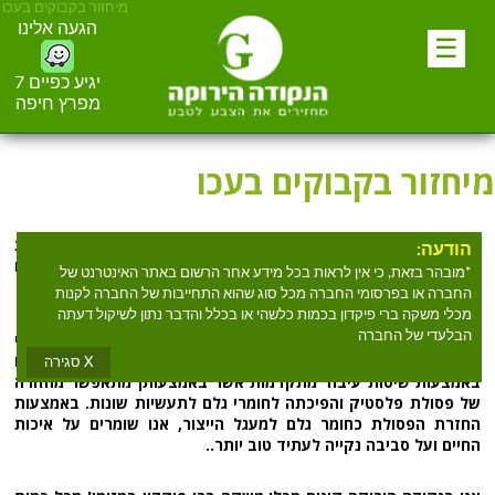
מיחזור בקבוקים בעכו
הגעה אלינו
☰
יגיע כפיים 7
מפרץ חיפה
מיחזור בקבוקים בעכו
מחפשים
מיחזור בקבוקים בעכו
? הנקודה הירוקה מספקת שירות
הודעה:
מיחזור בקבוקים בעכו
למעלה מעשרים שנים. הנקודה הירוקה אוספים
*מובהר בזאת, כי אין לראות בכל מידע אחר הרשום באתר האינטרנט של
וממיינים מכלים ברי פקדון, פלסטיק, זכוכית ופח.
החברה או בפרסומי החברה מכל סוג שהוא התחייבות של החברה לקנות
מכלי משקה ברי פיקדון בכמות כלשהי או בכלל והדבר נתון לשיקול דעתה
הנקודה הירוקה הינה ארגון מחזור אשר חרט על דגלו את ערכי
הבלעדי של החברה
השמירה על הטבע באמצעות תהליכי מחזור. תהליך המחזור מיושם
X סגירה
באמצעות שיטות עיבוד מתקדמות אשר באמצעותן מתאפשר מחזורה
של פסולת פלסטיק והפיכתה לחומרי גלם לתעשיות שונות. באמצעות
החזרת הפסולת כחומר גלם למעגל הייצור, אנו שומרים על איכות
החיים ועל סביבה נקייה לעתיד טוב יותר..