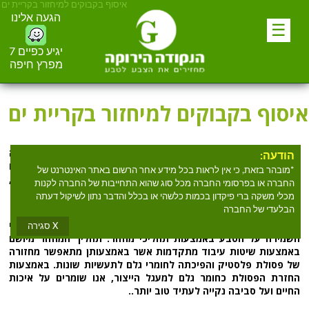
איסוף בקבוקים למיחזור בקריית ים‏
הגעה אלינו
☰
יגיע כפיים 7
מפרץ חיפה
איסוף בקבוקים למיחזור בקריית ים‏
מחפשים
איסוף בקבוקים למיחזור בקריית ים‏
? הנקודה הירוקה
הודעה:
מספקת שירות
איסוף בקבוקים למיחזור בקריית ים‏
למעלה מעשרים
*מובהר בזאת, כי אין לראות בכל מידע אחר הרשום באתר האינטרנט של
שנים. הנקודה הירוקה אוספים וממיינים מכלים ברי פקדון, פלסטיק,
החברה או בפרסומי החברה מכל סוג שהוא התחייבות של החברה לקנות
זכוכית ופח.
מכלי משקה ברי פיקדון בכמות כלשהי או בכלל והדבר נתון לשיקול דעתה
הבלעדי של החברה
הנקודה הירוקה הינה ארגון מחזור אשר חרט על דגלו את ערכי
X סגירה
השמירה על הטבע באמצעות תהליכי מחזור. תהליך המחזור מיושם
באמצעות שיטות עיבוד מתקדמות אשר באמצעותן מתאפשר מחזורה
של פסולת פלסטיק והפיכתה לחומרי גלם לתעשיות שונות. באמצעות
החזרת הפסולת כחומר גלם למעגל הייצור, אנו שומרים על איכות
החיים ועל סביבה נקייה לעתיד טוב יותר..