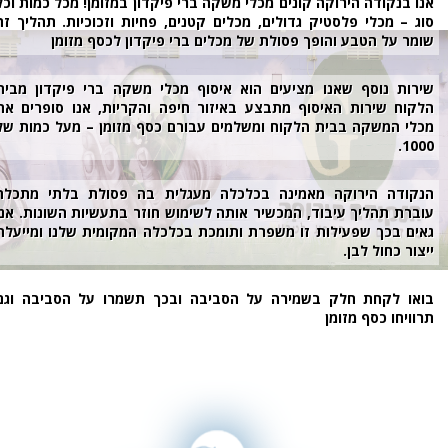
נו בנקודה הירוקה קונים מכלי משקה ברי פיקדון במזומן! מכל כמות וכל
וג – מכלי פלסטיק גדולים, מכלים קטנים, פחיות וזכוכיות. תהליך זה
ומר על הטבע והופך פסולת של מכלים ברי פיקדון לכסף מזומן
ירות נוסף שאנו מציעים הוא איסוף מכלי משקה ברי פיקדון מבית
לקוח שירות האיסוף מתבצע באיזור חיפה והקריות, אנו סופרים את
כלי המשקה בבית הלקוח ומשלמים עבורם כסף מזומן – מעל כמות של
1000
נקודה הירוקה מאמינה בכלכלה מעגלית בה פסולת בלתי מתכלה
וברת תהליך עיבוד, המכשיר אותה לשימוש חוזר בתעשיות השונות. אנו
אים בכך שפעילות זו משפרת ותומכת בכלכלה המקומית שלנו ומייעלת
יצור כחול לבן.
ואו לקחת חלק בשמירה על הסביבה ובכך תשמרו על הסביבה וגם
רוויחו כסף מזומן