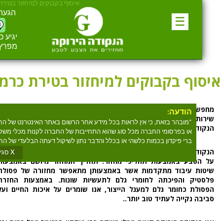
איסוף בקבוקים למיחזור בטירת כר
הגעה אלי
☰
יגיע כפיים
מפרץ חי
סוף בקבוקים למיחזור בטירת כרמל
חפשים
איסוף בקבוקים למיחזור בטירת כרמל
? הנקודה הירוקה מספקת
הודעה:
ירות
איסוף בקבוקים למיחזור בטירת כרמל
למעלה מעשרים שנים.
*מובהר בזאת, כי אין לראות בכל מידע אחר הרשום באתר האינטרנט של החבר
נקודה הירוקה אוספים וממיינים מכלים ברי פקדון, פלסטיק, זכוכית ופח.
או בפרסומי החברה מכל סוג שהוא התחייבות של החברה לקנות מכלי משקה
ברי פיקדון בכמות כלשהי או בכלל והדבר נתון לשיקול דעתה הבלעדי של החבר
נקודה הירוקה הינה ארגון מחזור אשר חרט על דגלו את ערכי השמירה
X סגירה
ל הטבע באמצעות תהליכי מחזור. תהליך המחזור מיושם באמצעות
יטות עיבוד מתקדמות אשר באמצעותן מתאפשר מחזורה של פסולת
לסטיק והפיכתה לחומרי גלם לתעשיות שונות. באמצעות החזרת
פסולת כחומר גלם למעגל הייצור, אנו שומרים על איכות החיים ועל
ביבה נקייה לעתיד טוב יותר..