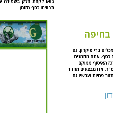
בואו לקחת חלק בשמירה על
תרוויחו כסף מזומן
 בחיפה
לים ברי פיקדון. גם
ם כסף. אתם מוזמנים
כז האיסוף ממוקם
רץ חיפה ומשתרע על פני כ- 10,000 מ"ר. אנו מבצעים מחזור
זור פחיות ועכשיו גם
ון