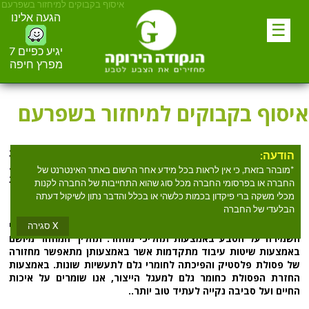
איסוף בקבוקים למיחזור בשפרעם
הגעה אלינו
☰
יגיע כפיים 7
מפרץ חיפה
איסוף בקבוקים למיחזור בשפרעם
מחפשים
איסוף בקבוקים למיחזור בשפרעם
? הנקודה הירוקה מספקת
הודעה:
שירות
איסוף בקבוקים למיחזור בשפרעם
למעלה מעשרים שנים.
*מובהר בזאת, כי אין לראות בכל מידע אחר הרשום באתר האינטרנט של
הנקודה הירוקה אוספים וממיינים מכלים ברי פקדון, פלסטיק, זכוכית
החברה או בפרסומי החברה מכל סוג שהוא התחייבות של החברה לקנות
ופח.
מכלי משקה ברי פיקדון בכמות כלשהי או בכלל והדבר נתון לשיקול דעתה
הבלעדי של החברה
הנקודה הירוקה הינה ארגון מחזור אשר חרט על דגלו את ערכי
X סגירה
השמירה על הטבע באמצעות תהליכי מחזור. תהליך המחזור מיושם
באמצעות שיטות עיבוד מתקדמות אשר באמצעותן מתאפשר מחזורה
של פסולת פלסטיק והפיכתה לחומרי גלם לתעשיות שונות. באמצעות
החזרת הפסולת כחומר גלם למעגל הייצור, אנו שומרים על איכות
החיים ועל סביבה נקייה לעתיד טוב יותר..