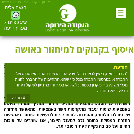
איסוף בקבוקים למיחזור באושה
הגעה אלינו
☰
יגיע כפיים 7
מפרץ חיפה
איסוף בקבוקים למיחזור באושה
מחפשים
איסוף בקבוקים למיחזור באושה
? הנקודה הירוקה מספקת
הודעה:
שירות
איסוף בקבוקים למיחזור באושה
למעלה מעשרים שנים.
*מובהר בזאת, כי אין לראות בכל מידע אחר הרשום באתר האינטרנט של
הנקודה הירוקה אוספים וממיינים מכלים ברי פקדון, פלסטיק, זכוכית
החברה או בפרסומי החברה מכל סוג שהוא התחייבות של החברה לקנות
ופח.
מכלי משקה ברי פיקדון בכמות כלשהי או בכלל והדבר נתון לשיקול דעתה
הבלעדי של החברה
הנקודה הירוקה הינה ארגון מחזור אשר חרט על דגלו את ערכי
X סגירה
השמירה על הטבע באמצעות תהליכי מחזור. תהליך המחזור מיושם
באמצעות שיטות עיבוד מתקדמות אשר באמצעותן מתאפשר מחזורה
של פסולת פלסטיק והפיכתה לחומרי גלם לתעשיות שונות. באמצעות
החזרת הפסולת כחומר גלם למעגל הייצור, אנו שומרים על איכות
החיים ועל סביבה נקייה לעתיד טוב יותר..