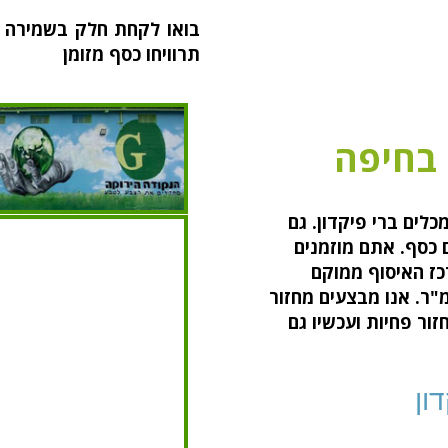
בואו לקחת חלק בשמירה ע
תרוויחו כסף מזומן
 בחיפה
לים ברי פיקדון. גם
ם כסף. אתם מוזמנים
כז האיסוף ממוקם
רץ חיפה ומשתרע על פני כ- 10,000 מ"ר. אנו מבצעים מחזור
זור פחיות ועכשיו גם
ון